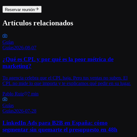
Reservar reunión
Artículos relacionados
Guías
Guías
2026-08-07
¿Qué es CPL y por qué es la peor métrica de
marketing?
Tu agencia celebra que el CPL baja. Pero tus ventas no suben. El
CPL no mide lo que importa y te explicamos qué pedir en su lugar.
Pablo Ruiz
7 min
Guías
Guías
2026-07-28
LinkedIn Ads para B2B en España: cómo
segmentar sin quemarte el presupuesto en 48h