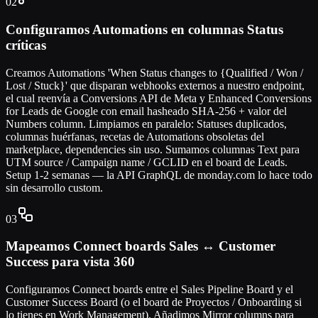
02
Configuramos Automations en columnas Status
críticas
Creamos Automations 'When Status changes to {Qualified / Won /
Lost / Stuck}' que disparan webhooks externos a nuestro endpoint,
el cual reenvía a Conversions API de Meta y Enhanced Conversions
for Leads de Google con email hasheado SHA-256 + valor del
Numbers column. Limpiamos en paralelo: Statuses duplicados,
columnas huérfanas, recetas de Automations obsoletas del
marketplace, dependencies sin uso. Sumamos columnas Text para
UTM source / Campaign name / GCLID en el board de Leads.
Setup 1-2 semanas — la API GraphQL de monday.com lo hace todo
sin desarrollo custom.
03
Mapeamos Connect boards Sales ↔ Customer
Success para vista 360
Configuramos Connect boards entre el Sales Pipeline Board y el
Customer Success Board (o el board de Proyectos / Onboarding si
lo tienes en Work Management). Añadimos Mirror columns para