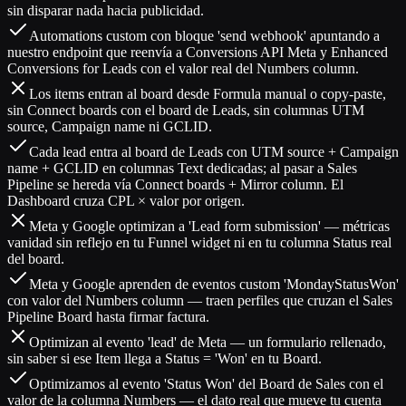
sin disparar nada hacia publicidad.
Automations custom con bloque 'send webhook' apuntando a
nuestro endpoint que reenvía a Conversions API Meta y Enhanced
Conversions for Leads con el valor real del Numbers column.
Los items entran al board desde Formula manual o copy-paste,
sin Connect boards con el board de Leads, sin columnas UTM
source, Campaign name ni GCLID.
Cada lead entra al board de Leads con UTM source + Campaign
name + GCLID en columnas Text dedicadas; al pasar a Sales
Pipeline se hereda vía Connect boards + Mirror column. El
Dashboard cruza CPL × valor por origen.
Meta y Google optimizan a 'Lead form submission' — métricas
vanidad sin reflejo en tu Funnel widget ni en tu columna Status real
del board.
Meta y Google aprenden de eventos custom 'MondayStatusWon'
con valor del Numbers column — traen perfiles que cruzan el Sales
Pipeline Board hasta firmar factura.
Optimizan al evento 'lead' de Meta — un formulario rellenado,
sin saber si ese Item llega a Status = 'Won' en tu Board.
Optimizamos al evento 'Status Won' del Board de Sales con el
valor de la columna Numbers — el dato real que mueve tu cuenta