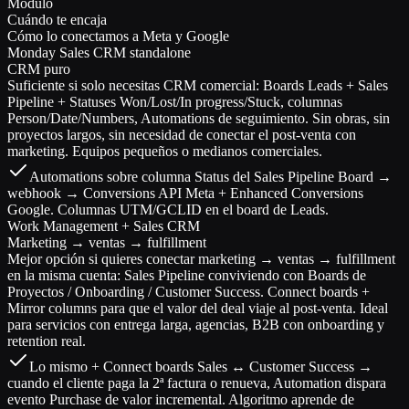
Módulo
Cuándo te encaja
Cómo lo conectamos a Meta y Google
Monday Sales CRM standalone
CRM puro
Suficiente si solo necesitas CRM comercial: Boards Leads + Sales
Pipeline + Statuses Won/Lost/In progress/Stuck, columnas
Person/Date/Numbers, Automations de seguimiento. Sin obras, sin
proyectos largos, sin necesidad de conectar el post-venta con
marketing. Equipos pequeños o medianos comerciales.
Automations sobre columna Status del Sales Pipeline Board →
webhook → Conversions API Meta + Enhanced Conversions
Google. Columnas UTM/GCLID en el board de Leads.
Work Management + Sales CRM
Marketing → ventas → fulfillment
Mejor opción si quieres conectar marketing → ventas → fulfillment
en la misma cuenta: Sales Pipeline conviviendo con Boards de
Proyectos / Onboarding / Customer Success. Connect boards +
Mirror columns para que el valor del deal viaje al post-venta. Ideal
para servicios con entrega larga, agencias, B2B con onboarding y
retention real.
Lo mismo + Connect boards Sales ↔ Customer Success →
cuando el cliente paga la 2ª factura o renueva, Automation dispara
evento Purchase de valor incremental. Algoritmo aprende de