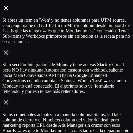
Si abres un item en 'Won' y no tienes columnas para UTM source,
Campaign name ni GCLID (ni un Mirror column desde un board de
Leads que las tenga) → es que tu Monday no está conectado. Tener
Sub-items y Workdocs primorosos sin atribución es la receta para no
escalar nunca.
Si tu sección Integrations de Monday tiene activas Slack y Gmail
pero NO hay ninguna Automation custom con webhook saliente
hacia Meta Conversions API ni hacia Google Enhanced
Conversions cuando cambia el Status a 'Won' o 'Lost' → es que tu
Monday no está conectado. El algoritmo solo ve 'formulario
rellenado' y por eso te trae más rellenadores.
Si tus comerciales actualizan a mano la columna Status, la Date
column de cierre y el Numbers column del valor del deal, pero
marketing reporta CPL desde Ads Manager sin cruzar con esos
Boards → es que tu Monday no está conectado. Cada departamento