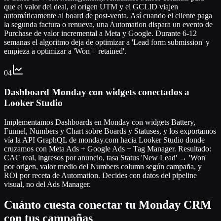
que el valor del deal, el origen UTM y el GCLID viajen
automáticamente al board de post-venta. Así cuando el cliente paga
la segunda factura o renueva, una Automation dispara un evento de
Purchase de valor incremental a Meta y Google. Durante 6-12
semanas el algoritmo deja de optimizar a 'Lead form submission' y
empieza a optimizar a 'Won + retained'.
04
Dashboard Monday con widgets conectados a
Looker Studio
Implementamos Dashboards en Monday con widgets Battery,
Funnel, Numbers y Chart sobre Boards y Statuses, y los exportamos
vía la API GraphQL de monday.com hacia Looker Studio donde
cruzamos con Meta Ads + Google Ads + Tag Manager. Resultado:
CAC real, ingresos por anuncio, tasa Status 'New Lead' → 'Won'
por origen, valor medio del Numbers column según campaña, y
ROI por receta de Automation. Decides con datos del pipeline
visual, no del Ads Manager.
Cuánto cuesta conectar tu Monday CRM
con tus campañas