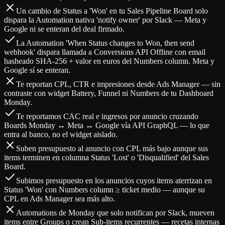
Un cambio de Status a 'Won' en tu Sales Pipeline Board solo
dispara la Automation nativa 'notify owner' por Slack — Meta y
Google ni se enteran del deal firmado.
La Automation 'When Status changes to Won, then send
webhook' dispara llamada a Conversions API Offline con email
hasheado SHA-256 + valor en euros del Numbers column. Meta y
Google sí se enteran.
Te reportan CPL, CTR e impresiones desde Ads Manager — sin
contraste con widget Battery, Funnel ni Numbers de tu Dashboard
Monday.
Te reportamos CAC real e ingresos por anuncio cruzando
Boards Monday ↔ Meta ↔ Google vía API GraphQL — lo que
entra al banco, no el widget aislado.
Suben presupuesto al anuncio con CPL más bajo aunque sus
items terminen en columna Status 'Lost' o 'Disqualified' del Sales
Board.
Subimos presupuesto en los anuncios cuyos items aterrizan en
Status 'Won' con Numbers column ≥ ticket medio — aunque su
CPL en Ads Manager sea más alto.
Automations de Monday que solo notifican por Slack, mueven
items entre Groups o crean Sub-items recurrentes — recetas internas