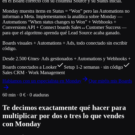
en el Board correcto con su columna Source y su Status inicial.
Monday muestra items en Status = “Won” pero las Automations no
informan a Meta. Implementamos la analítica sobre Monday —
Automations “When status changes to Won” + Webhooks +
Conversions API + Connect boards Sales↔Customer Success —
para que el algoritmo aprenda qué Lead Source acaba ganado.
Boards visuales + Automations + Ads, todo conectado sin escribir
código.
Desde 2.500 €/mes
· Ads gestionados + Automations y Webhooks +
Boards conectados a Looker
Setup 1-2 semanas · sin código
Sales CRM · Work Management
Hablamos con un especialista en Monday
Que miréis mis Boards
60 min · 0 € · 0 ataduras
Te decimos exactamente qué hacer para
multiplicar por dos o tres lo que vendes
con Monday