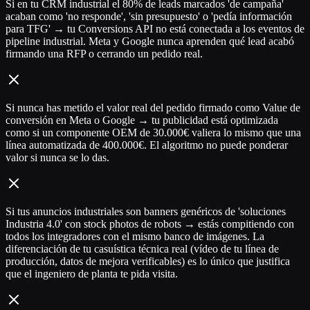
Si en tu CRM industrial el 80% de leads marcados 'de campaña'
acaban como 'no responde', 'sin presupuesto' o 'pedía información
para TFG' → tu Conversions API no está conectada a los eventos de
pipeline industrial. Meta y Google nunca aprenden qué lead acabó
firmando una RFP o cerrando un pedido real.
Si nunca has metido el valor real del pedido firmado como Value de
conversión en Meta o Google → tu publicidad está optimizada
como si un componente OEM de 30.000€ valiera lo mismo que una
línea automatizada de 400.000€. El algoritmo no puede ponderar
valor si nunca se lo das.
Si tus anuncios industriales son banners genéricos de 'soluciones
Industria 4.0' con stock photos de robots → estás compitiendo con
todos los integradores con el mismo banco de imágenes. La
diferenciación de tu casuística técnica real (vídeo de tu línea de
producción, datos de mejora verificables) es lo único que justifica
que el ingeniero de planta te pida visita.