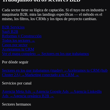
Cada sector tiene su lógica de captación. Si el tuyo no es industria +
maquinaria B2B, mira las landings específicas — el método es el
mismo, los filtros, los CRMs y los tipos de proyecto cambian.
B2B Servicios
SaaS B2B
Reformas y Construcción
Todos los sectores →
Casos por sector
Aceleramos tu CRM
Ver el mapa completo → Sectores en los que trabajamos
Por dónde seguir
Sectores en los que trabajamos (madre) →
Aceleramos tu CRM (hub
Cluster 2A) →
Marketing conectado a tu CRM →
Servicios por canal
Agencia Meta Ads →
Agencia Google Ads →
Agencia LinkedIn
Ads →
Agencia orgánico B2B →
Sectores hermanos