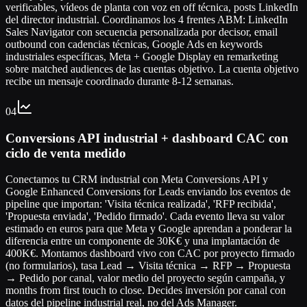
verificables, vídeos de planta con voz en off técnica, posts LinkedIn
del director industrial. Coordinamos los 4 frentes ABM: LinkedIn
Sales Navigator con secuencia personalizada por decisor, email
outbound con cadencias técnicas, Google Ads en keywords
industriales específicas, Meta + Google Display en remarketing
sobre matched audiences de las cuentas objetivo. La cuenta objetivo
recibe un mensaje coordinado durante 8-12 semanas.
04
Conversions API industrial + dashboard CAC con
ciclo de venta medido
Conectamos tu CRM industrial con Meta Conversions API y
Google Enhanced Conversions for Leads enviando los eventos de
pipeline que importan: 'Visita técnica realizada', 'RFP recibida',
'Propuesta enviada', 'Pedido firmado'. Cada evento lleva su valor
estimado en euros para que Meta y Google aprendan a ponderar la
diferencia entre un componente de 30K€ y una implantación de
400K€. Montamos dashboard vivo con CAC por proyecto firmado
(no formularios), tasa Lead → Visita técnica → RFP → Propuesta
→ Pedido por canal, valor medio del proyecto según campaña, y
months from first touch to close. Decides inversión por canal con
datos del pipeline industrial real, no del Ads Manager.