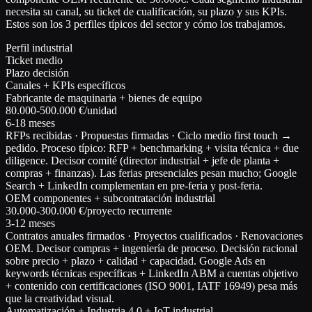
necesita su canal, su ticket de cualificación, su plazo y sus KPIs.
Estos son los 3 perfiles típicos del sector y cómo los trabajamos.
Perfil industrial
Ticket medio
Plazo decisión
Canales + KPIs específicos
Fabricante de maquinaria + bienes de equipo
80.000-500.000 €/unidad
6-18 meses
RFPs recibidas · Propuestas firmadas · Ciclo medio first touch →
pedido. Proceso típico: RFP + benchmarking + visita técnica + due
diligence. Decisor comité (director industrial + jefe de planta +
compras + finanzas). Las ferias presenciales pesan mucho; Google
Search + LinkedIn complementan en pre-feria y post-feria.
OEM componentes + subcontratación industrial
30.000-300.000 €/proyecto recurrente
3-12 meses
Contratos anuales firmados · Proyectos cualificados · Renovaciones
OEM. Decisor compras + ingeniería de proceso. Decisión racional
sobre precio + plazo + calidad + capacidad. Google Ads en
keywords técnicas específicas + LinkedIn ABM a cuentas objetivo
+ contenido con certificaciones (ISO 9001, IATF 16949) pesa más
que la creatividad visual.
Automatización + Industria 4.0 + IoT industrial