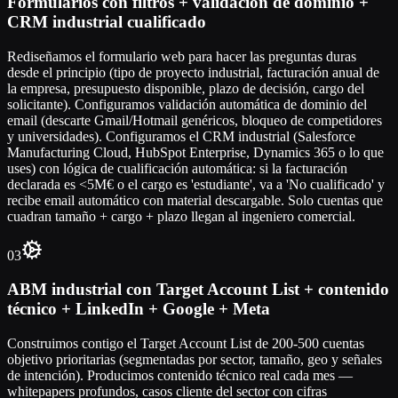
Formularios con filtros + validación de dominio +
CRM industrial cualificado
Rediseñamos el formulario web para hacer las preguntas duras
desde el principio (tipo de proyecto industrial, facturación anual de
la empresa, presupuesto disponible, plazo de decisión, cargo del
solicitante). Configuramos validación automática de dominio del
email (descarte Gmail/Hotmail genéricos, bloqueo de competidores
y universidades). Configuramos el CRM industrial (Salesforce
Manufacturing Cloud, HubSpot Enterprise, Dynamics 365 o lo que
uses) con lógica de cualificación automática: si la facturación
declarada es <5M€ o el cargo es 'estudiante', va a 'No cualificado' y
recibe email automático con material descargable. Solo cuentas que
cuadran tamaño + cargo + plazo llegan al ingeniero comercial.
03
ABM industrial con Target Account List + contenido
técnico + LinkedIn + Google + Meta
Construimos contigo el Target Account List de 200-500 cuentas
objetivo prioritarias (segmentadas por sector, tamaño, geo y señales
de intención). Producimos contenido técnico real cada mes —
whitepapers profundos, casos cliente del sector con cifras