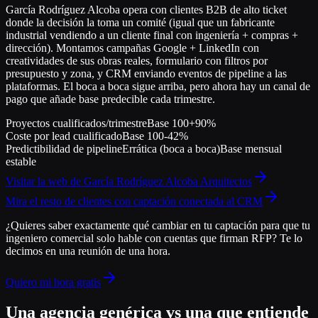
García Rodríguez Alcoba opera con clientes B2B de alto ticket
donde la decisión la toma un comité (igual que un fabricante
industrial vendiendo a un cliente final con ingeniería + compras +
dirección). Montamos campañas Google + LinkedIn con
creatividades de sus obras reales, formulario con filtros por
presupuesto y zona, y CRM enviando eventos de pipeline a las
plataformas. El boca a boca sigue arriba, pero ahora hay un canal de
pago que añade base predecible cada trimestre.
Proyectos cualificados/trimestre
Base 100
+90%
Coste por lead cualificado
Base 100
-42%
Predictibilidad de pipeline
Errática (boca a boca)
Base mensual
estable
Visitar la web de
García Rodríguez Alcoba Arquitectos
Mira el resto de clientes con captación conectada al CRM
¿Quieres saber exactamente qué cambiar en tu captación para que tu
ingeniero comercial solo hable con cuentas que firman RFP?
Te lo
decimos en una reunión de una hora.
Quiero mi hora gratis
Una agencia genérica vs una que entiende