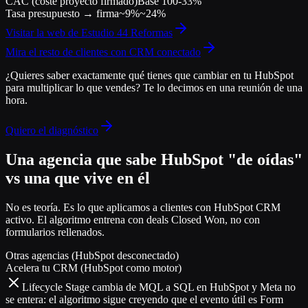
CAC (coste proyecto firmado)
Base 100
-33%
Tasa presupuesto → firma
~9%
~24%
Visitar la web de
Estudio 44 Reformas
Mira el resto de clientes con CRM conectado
¿Quieres saber exactamente qué tienes que cambiar en tu HubSpot
para multiplicar lo que vendes?
Te lo decimos en una reunión de una
hora.
Quiero el diagnóstico
Una agencia que sabe HubSpot "de oídas"
vs una que vive en él
No es teoría. Es lo que aplicamos a clientes con HubSpot CRM
activo. El algoritmo entrena con deals Closed Won, no con
formularios rellenados.
Otras agencias (HubSpot desconectado)
Acelera tu CRM (HubSpot como motor)
Lifecycle Stage cambia de MQL a SQL en HubSpot y Meta no
se entera: el algoritmo sigue creyendo que el evento útil es Form