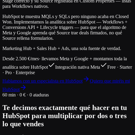
Stage correcto y su Source registrada en Custom Properties — listas
para Workflows nativos.
HubSpot te muestra MQLs y SQLs pero ninguno acaba en Closed
Won. Implementamos la analítica sobre HubSpot — Workflows +
Conversions API + Lifecycle triggers — para que el algoritmo de
Meta y Google aprenda qué Source trae deals firmados, no qué
Source rellena formularios.
Marketing Hub + Sales Hub + Ads, una sola fuente de verdad.
Desde 2.500 €/mes
· llevamos Meta y Google + montamos toda la
analítica sobre HubSpot
Integración nativa Meta
Free · Starter
· Pro · Enterprise
Hablamos con un especialista en HubSpot
Quiero que miréis mi
HubSpot
60 min · 0 € · 0 ataduras
Te decimos exactamente qué hacer en tu
HubSpot para multiplicar por dos o tres
lo que vendes