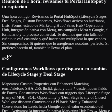
Reunión de 1 hora: revisamos tu Portal HubSpot y
tu captación
Una hora contigo. Revisamos tu Portal HubSpot (Lifecycle Stages,
Deal Stages, Custom Properties, Workflows activos vs huérfanos,
Lists, Forms, estado de Marketing Hub / Sales Hub / Operations
Hub, integración nativa con Meta), tus campañas Meta y Google, el
formulario y tu proceso comercial. Te decimos qué está fallando,
cuánto te está costando y qué hacer para multiplicar lo que vendes.
Sin compromiso. Si quieres que lo arreglemos nosotros, perfecto. Si
prefieres hacerlo tú, también te llevas el plan.
02
Configuramos Workflows que disparan en cambios
de Lifecycle Stage y Deal Stage
Mapeamos Custom Properties con Enhanced Matching
email/teléfono SHA-256, fbclid, gclid y utm_* desde hidden fields
de Forms. Construimos Workflows con triggers tipo 'Lifecycle Stage
is any of MQL, SQL, Opportunity' y 'Deal Stage is any of Closed
Won' que disparan Conversions API hacia Meta y Enhanced
Conversions for Leads hacia Google con el valor económico del
Deal. Activamos la integración nativa Marketing Hub Pro ↔ Meta y