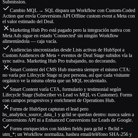
Submission.
Cambio MQL → SQL dispara un Workflow con Custom-Coded
Action que envía Conversions API Offline custom event a Meta con
el valor estimado del Deal.
Marketing Hub Pro está pagado pero la integración nativa con
Meta Ads sigue en estado 'Connected' sin ningún Workflow
alimentándola — caja vacía.
Audiencias sincronizadas desde Lists activas de HubSpot a
Custom Audiences de Meta + eventos de Deal Stage subidos vía la
sync nativa. Marketing Hub Pro trabajando, no decorando.
Smart Content del CMS Hub muestra siempre el mismo CTA:
no varía por Lifecycle Stage ni por persona, así que cada visitante
orgánico ve la misma oferta que un MQL recalentado.
Smart Content varía CTA, formulario y testimonial según
Lifecycle Stage (Subscriber vs Lead vs MQL vs Customer). Forms
con campos progresivos y enrichment de Operations Hub.
Forms de HubSpot capturan el lead pero
hs_analytics_source_data_1 y gclid se quedan dentro: nunca salen a
Conversions API ni a Enhanced Conversions for Leads de Google.
Forms enriquecidos con hidden fields para gclid + fbclid +
utm_*; un Workflow normaliza, hashea email/teléfono SHA-256 y