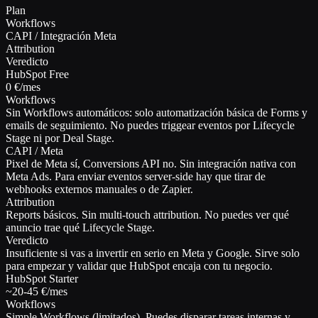
Plan
Workflows
CAPI / Integración Meta
Attribution
Veredicto
HubSpot Free
0 €/mes
Workflows
Sin Workflows automáticos: solo automatización básica de Forms y
emails de seguimiento. No puedes triggear eventos por Lifecycle
Stage ni por Deal Stage.
CAPI / Meta
Pixel de Meta sí, Conversions API no. Sin integración nativa con
Meta Ads. Para enviar eventos server-side hay que tirar de
webhooks externos manuales o de Zapier.
Attribution
Reports básicos. Sin multi-touch attribution. No puedes ver qué
anuncio trae qué Lifecycle Stage.
Veredicto
Insuficiente si vas a invertir en serio en Meta y Google. Sirve solo
para empezar y validar que HubSpot encaja con tu negocio.
HubSpot Starter
~20-45 €/mes
Workflows
Simple Workflows (limitados). Puedes disparar tareas internas y