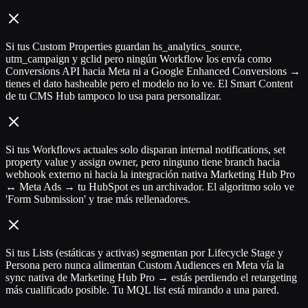
Si tus Custom Properties guardan hs_analytics_source,
utm_campaign y gclid pero ningún Workflow los envía como
Conversions API hacia Meta ni a Google Enhanced Conversions →
tienes el dato hasheable pero el modelo no lo ve. El Smart Content
de tu CMS Hub tampoco lo usa para personalizar.
Si tus Workflows actuales solo disparan internal notifications, set
property value y assign owner, pero ninguno tiene branch hacia
webhook externo ni hacia la integración nativa Marketing Hub Pro
↔ Meta Ads → tu HubSpot es un archivador. El algoritmo solo ve
'Form Submission' y trae más rellenadores.
Si tus Lists (estáticas y activas) segmentan por Lifecycle Stage y
Persona pero nunca alimentan Custom Audiences en Meta vía la
sync nativa de Marketing Hub Pro → estás perdiendo el retargeting
más cualificado posible. Tu MQL list está mirando a una pared.