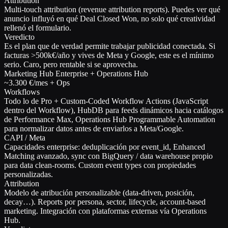
Attribution
Multi-touch attribution (revenue attribution reports). Puedes ver qué
anuncio influyó en qué Deal Closed Won, no solo qué creatividad
rellenó el formulario.
Veredicto
Es el plan que de verdad permite trabajar publicidad conectada. Si
facturas >500k€/año y vives de Meta y Google, este es el mínimo
serio. Caro, pero rentable si se aprovecha.
Marketing Hub Enterprise + Operations Hub
~3.300 €/mes + Ops
Workflows
Todo lo de Pro + Custom-Coded Workflow Actions (JavaScript
dentro del Workflow), HubDB para feeds dinámicos hacia catálogos
de Performance Max, Operations Hub Programmable Automation
para normalizar datos antes de enviarlos a Meta/Google.
CAPI / Meta
Capacidades enterprise: deduplicación por event_id, Enhanced
Matching avanzado, sync con BigQuery / data warehouse propio
para data clean-rooms. Custom event types con propiedades
personalizadas.
Attribution
Modelo de atribución personalizable (data-driven, posición,
decay…). Reports por persona, sector, lifecycle, account-based
marketing. Integración con plataformas externas vía Operations
Hub.