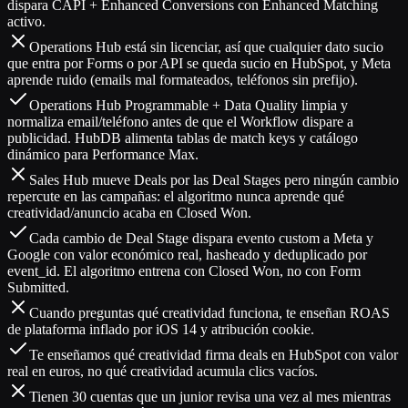
dispara CAPI + Enhanced Conversions con Enhanced Matching
activo.
Operations Hub está sin licenciar, así que cualquier dato sucio
que entra por Forms o por API se queda sucio en HubSpot, y Meta
aprende ruido (emails mal formateados, teléfonos sin prefijo).
Operations Hub Programmable + Data Quality limpia y
normaliza email/teléfono antes de que el Workflow dispare a
publicidad. HubDB alimenta tablas de match keys y catálogo
dinámico para Performance Max.
Sales Hub mueve Deals por las Deal Stages pero ningún cambio
repercute en las campañas: el algoritmo nunca aprende qué
creatividad/anuncio acaba en Closed Won.
Cada cambio de Deal Stage dispara evento custom a Meta y
Google con valor económico real, hasheado y deduplicado por
event_id. El algoritmo entrena con Closed Won, no con Form
Submitted.
Cuando preguntas qué creatividad funciona, te enseñan ROAS
de plataforma inflado por iOS 14 y atribución cookie.
Te enseñamos qué creatividad firma deals en HubSpot con valor
real en euros, no qué creatividad acumula clics vacíos.
Tienen 30 cuentas que un junior revisa una vez al mes mientras