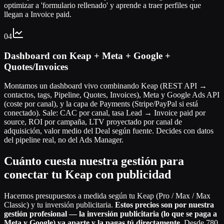
optimizar a 'formulario rellenado' y aprende a traer perfiles que
llegan a Invoice paid.
04
Dashboard con Keap + Meta + Google +
Quotes/Invoices
Montamos un dashboard vivo combinando Keap (REST API →
contactos, tags, Pipeline, Quotes, Invoices), Meta y Google Ads API
(coste por canal), y la capa de Payments (Stripe/PayPal si está
conectado). Sale: CAC por canal, tasa Lead → Invoice paid por
source, ROI por campaña, LTV proyectado por canal de
adquisición, valor medio del Deal según fuente. Decides con datos
del pipeline real, no del Ads Manager.
Cuánto cuesta nuestra gestión para
conectar tu Keap con publicidad
Hacemos presupuestos a medida según tu Keap (Pro / Max / Max
Classic) y tu inversión publicitaria.
Estos precios son por nuestra
gestión profesional — la inversión publicitaria (lo que se paga a
Meta y Google) va aparte y la pagas tú directamente.
Desde 780