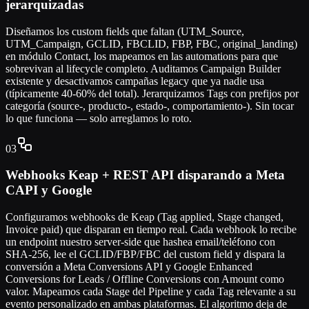
jerarquizadas
Diseñamos los custom fields que faltan (UTM_Source,
UTM_Campaign, GCLID, FBCLID, FBP, FBC, original_landing)
en módulo Contact, los mapeamos en las automations para que
sobrevivan al lifecycle completo. Auditamos Campaign Builder
existente y desactivamos campañas legacy que ya nadie usa
(típicamente 40-60% del total). Jerarquizamos Tags con prefijos por
categoría (source-, producto-, estado-, comportamiento-). Sin tocar
lo que funciona — solo arreglamos lo roto.
03
Webhooks Keap + REST API disparando a Meta
CAPI y Google
Configuramos webhooks de Keap (Tag applied, Stage changed,
Invoice paid) que disparan en tiempo real. Cada webhook lo recibe
un endpoint nuestro server-side que hashea email/teléfono con
SHA-256, lee el GCLID/FBP/FBC del custom field y dispara la
conversión a Meta Conversions API y Google Enhanced
Conversions for Leads / Offline Conversions con Amount como
valor. Mapeamos cada Stage del Pipeline y cada Tag relevante a su
evento personalizado en ambas plataformas. El algoritmo deja de