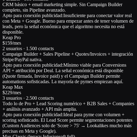
CRM básico + email marketing simple. Sin Campaign Builder
completo, sin Pipeline avanzado.
Apto para conexión publicidad:
Insuficiente para conectar valor real
con Meta + Google. Bueno para empezar antes de tener volumen de
leads, pero la señal económica que el algoritmo necesita no está
disponible.
Keap Pro
$159/mes
2 usuarios · 1.500 contacts
Campaign Builder + Sales Pipeline + Quotes/Invoices + integración
Stripe/PayPal nativa.
Apto para conexión publicidad:
Mínimo viable para Conversions
API + atribución por Deal. La señal económica está disponible
(Quote firmada, Invoice paid) y el Campaign Builder permite
automations sofisticadas. La mayoría de pymes empiezan aquí.
Keap Max
$229/mes
3 usuarios · 2.500 contacts
Todo lo de Pro + Lead Scoring numérico + B2B Sales + Companies
+ análisis avanzado + API más amplia.
Apto para conexión publicidad:
Ideal para pyme con volumen +
scoring sofisticado. El Lead Score permite segmentaciones potentes
(Custom Audiences solo de 'Score > 75' → Lookalikes mucho más
precisas en Meta y Google).
Max Classic (legacy Infusionsoft full)