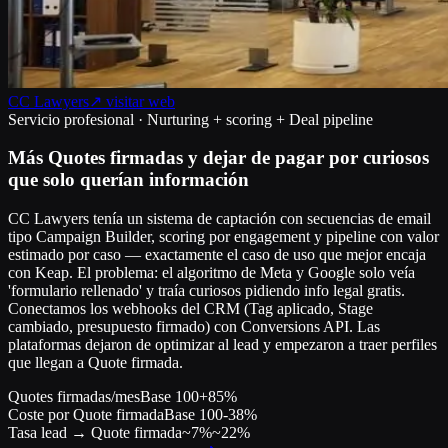
CC Lawyers
↗ visitar web
Servicio profesional · Nurturing + scoring + Deal pipeline
Más Quotes firmadas y dejar de pagar por curiosos
que solo querían información
CC Lawyers tenía un sistema de captación con secuencias de email
tipo Campaign Builder, scoring por engagement y pipeline con valor
estimado por caso — exactamente el caso de uso que mejor encaja
con Keap. El problema: el algoritmo de Meta y Google solo veía
'formulario rellenado' y traía curiosos pidiendo info legal gratis.
Conectamos los webhooks del CRM (Tag aplicado, Stage
cambiado, presupuesto firmado) con Conversions API. Las
plataformas dejaron de optimizar al lead y empezaron a traer perfiles
que llegan a Quote firmada.
Quotes firmadas/mes
Base 100
+85%
Coste por Quote firmada
Base 100
-38%
Tasa lead → Quote firmada
~7%
~22%