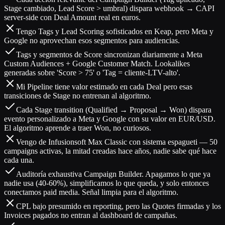
Stage cambiado, Lead Score > umbral) dispara webhook → CAPI
server-side con Deal Amount real en euros.
Tengo Tags y Lead Scoring sofisticados en Keap, pero Meta y
Google no aprovechan esos segmentos para audiencias.
Tags y segmentos de Score sincronizan diariamente a Meta
Custom Audiences + Google Customer Match. Lookalikes
generadas sobre 'Score > 75' o 'Tag = cliente-LTV-alto'.
Mi Pipeline tiene valor estimado en cada Deal pero esas
transiciones de Stage no entrenan al algoritmo.
Cada Stage transition (Qualified → Proposal → Won) dispara
evento personalizado a Meta y Google con su valor en EUR/USD.
El algoritmo aprende a traer Won, no curiosos.
Vengo de Infusionsoft Max Classic con sistema espagueti — 50
campaigns activas, la mitad creadas hace años, nadie sabe qué hace
cada una.
Auditoría exhaustiva Campaign Builder. Apagamos lo que ya
nadie usa (40-60%), simplificamos lo que queda, y solo entonces
conectamos paid media. Señal limpia para el algoritmo.
CPL bajo presumido en reporting, pero las Quotes firmadas y los
Invoices pagados no entran al dashboard de campañas.