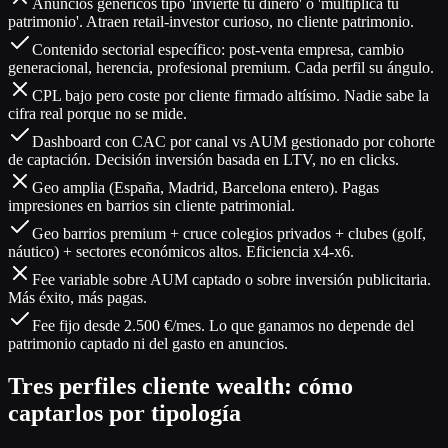
Anuncios genéricos tipo 'invierte tu dinero' o 'multiplica tu
patrimonio'. Atraen retail-investor curioso, no cliente patrimonio.
Contenido sectorial específico: post-venta empresa, cambio
generacional, herencia, profesional premium. Cada perfil su ángulo.
CPL bajo pero coste por cliente firmado altísimo. Nadie sabe la
cifra real porque no se mide.
Dashboard con CAC por canal vs AUM gestionado por cohorte
de captación. Decisión inversión basada en LTV, no en clicks.
Geo amplia (España, Madrid, Barcelona entero). Pagas
impresiones en barrios sin cliente patrimonial.
Geo barrios premium + cruce colegios privados + clubes (golf,
náutico) + sectores económicos altos. Eficiencia x4-x6.
Fee variable sobre AUM captado o sobre inversión publicitaria.
Más éxito, más pagas.
Fee fijo desde 2.500 €/mes. Lo que ganamos no depende del
patrimonio captado ni del gasto en anuncios.
Tres perfiles cliente wealth: cómo
captarlos por tipología