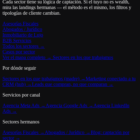
Cada sector tiene su lógica de captación. Si el tuyo no es wealth,
mira las landings hermanas — el método es el mismo, los filtros y
tipologías de cliente cambian.
Asesorías Fiscales
Abogados / Jurídico
Inmobiliario de Lujo
B2B Servicios
Todos los sectores →
Casos por sector
Ver el mapa completo → Sectores en los que trabajamos
Por dónde seguir
Sectores en los que trabajamos (madre) →
Marketing conectado a tu
CRM (hub) →
Leads que compran, no que comparan →
Servicios por canal
Agencia Meta Ads →
Agencia Google Ads →
Agencia LinkedIn
Ads →
Sectores hermanos
Asesorías Fiscales →
Abogados / Jurídico →
Blog: captación por
sector →