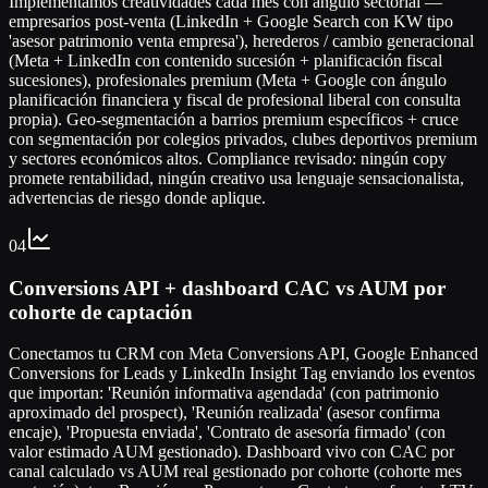
Implementamos creatividades cada mes con ángulo sectorial —
empresarios post-venta (LinkedIn + Google Search con KW tipo
'asesor patrimonio venta empresa'), herederos / cambio generacional
(Meta + LinkedIn con contenido sucesión + planificación fiscal
sucesiones), profesionales premium (Meta + Google con ángulo
planificación financiera y fiscal de profesional liberal con consulta
propia). Geo-segmentación a barrios premium específicos + cruce
con segmentación por colegios privados, clubes deportivos premium
y sectores económicos altos. Compliance revisado: ningún copy
promete rentabilidad, ningún creativo usa lenguaje sensacionalista,
advertencias de riesgo donde aplique.
04
Conversions API + dashboard CAC vs AUM por
cohorte de captación
Conectamos tu CRM con Meta Conversions API, Google Enhanced
Conversions for Leads y LinkedIn Insight Tag enviando los eventos
que importan: 'Reunión informativa agendada' (con patrimonio
aproximado del prospect), 'Reunión realizada' (asesor confirma
encaje), 'Propuesta enviada', 'Contrato de asesoría firmado' (con
valor estimado AUM gestionado). Dashboard vivo con CAC por
canal calculado vs AUM real gestionado por cohorte (cohorte mes