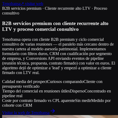
Tenofransa
↗ visitar web
B2B servicios premium · Cliente recurrente alto LTV · Proceso
consultivo
B2B servicios premium con cliente recurrente alto
LTV y proceso comercial consultivo
Tenofransa opera con cliente B2B premium y ciclo comercial
consultivo de varias reuniones — el paralelo más cercano dentro de
nuestra cartera al modelo asesoría patrimonial. Implementamos
formulario con filtros duros, CRM con cualificación por segmento
de empresa, y Conversions API enviando eventos de pipeline
(reunión técnica, propuesta, contrato firmado) con valor en euros. El
algoritmo dejó de optimizar a 'lead' y empezó a optimizar a cliente
firmado con LTV real.
Calidad media del prospect
Curiosos comparando
Cliente con
presupuesto verificado
Tiempo del comercial en reuniones útiles
Disperso
Concentrado en
pipeline real
Coste por contrato firmado vs CPL aparente
Sin medir
Medido por
cohorte con CRM
Visitar la web de
Tenofransa