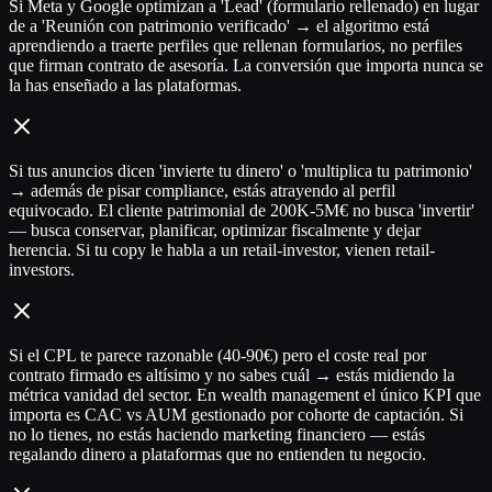
Si Meta y Google optimizan a 'Lead' (formulario rellenado) en lugar
de a 'Reunión con patrimonio verificado' → el algoritmo está
aprendiendo a traerte perfiles que rellenan formularios, no perfiles
que firman contrato de asesoría. La conversión que importa nunca se
la has enseñado a las plataformas.
Si tus anuncios dicen 'invierte tu dinero' o 'multiplica tu patrimonio'
→ además de pisar compliance, estás atrayendo al perfil
equivocado. El cliente patrimonial de 200K-5M€ no busca 'invertir'
— busca conservar, planificar, optimizar fiscalmente y dejar
herencia. Si tu copy le habla a un retail-investor, vienen retail-
investors.
Si el CPL te parece razonable (40-90€) pero el coste real por
contrato firmado es altísimo y no sabes cuál → estás midiendo la
métrica vanidad del sector. En wealth management el único KPI que
importa es CAC vs AUM gestionado por cohorte de captación. Si
no lo tienes, no estás haciendo marketing financiero — estás
regalando dinero a plataformas que no entienden tu negocio.