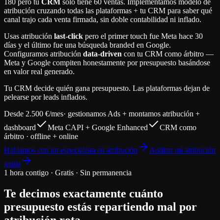
180 pero tu
CRM
solo tiene 60 ventas. Implementamos modelo de
atribución cruzando todas las plataformas + tu CRM para saber qué
canal trajo cada venta firmada, sin doble contabilidad ni inflado.
Usas atribución
last-click
pero el primer touch fue Meta hace 30
días y el último fue una búsqueda branded en Google.
Configuramos atribución
data-driven
con tu CRM como árbitro —
Meta y Google compiten honestamente por presupuesto basándose
en valor real generado.
Tu CRM decide quién gana presupuesto. Las plataformas dejan de
pelearse por leads inflados.
Desde 2.500 €/mes
· gestionamos Ads + montamos atribución +
dashboard
Meta CAPI + Google Enhanced
CRM como
árbitro · offline + online
Hablamos con un especialista en atribución
Auditar mi atribución
gratis
1 hora contigo · Gratis · Sin permanencia
Te decimos exactamente cuánto
presupuesto estás repartiendo mal por
atribución rota