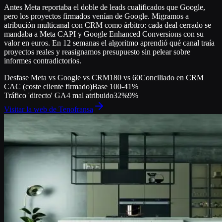
Antes Meta reportaba el doble de leads cualificados que Google,
pero los proyectos firmados venían de Google. Migramos a
atribución multicanal con CRM como árbitro: cada deal cerrado se
mandaba a Meta CAPI y Google Enhanced Conversions con su
valor en euros. En 12 semanas el algoritmo aprendió qué canal traía
proyectos reales y reasignamos presupuesto sin pelear sobre
informes contradictorios.
Desfase Meta vs Google vs CRM
180 vs 60
Conciliado en CRM
CAC (coste cliente firmado)
Base 100
-41%
Tráfico 'directo' GA4 mal atribuido
32%
9%
Visitar la web de
Tenofransa