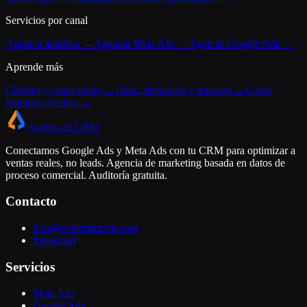
Servicios por canal
Agencia analítica →
Agencia Meta Ads →
Agencia Google Ads →
Aprende más
Clientes y casos reales →
Blog: atribución y tracking →
Cómo
funciona Acelera →
Acelera tu CRM
Conectamos Google Ads y Meta Ads con tu CRM para optimizar a
ventas reales, no leads. Agencia de marketing basada en datos de
proceso comercial. Auditoría gratuita.
Contacto
hola@aceleratucrm.com
Instagram
Servicios
Meta Ads
Google Ads