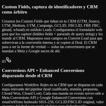
Custom Fields, captura de identificadores y CRM
como árbitro
Creamos los Custom Fields que faltan en tu CRM (UTM_Source,
UTM_Medium, UTM_Campaign, GCLID, FBCLID, FBP, FBC,
gbraid, wbraid) en módulo Leads. Configuramos el formulario web
para que los capture (hidden fields + parseado de query string) y los
mande al CRM. Mapeamos esos campos en Convert Lead para que
sobrevivan a la conversión interna y se copien al Deal. El CRM
pasa a ser la fuente de verdad — todas las conversiones que se
mandan a Meta y Google nacen de ahí.
03
Conversions API + Enhanced Conversions
disparando desde el CRM
Configuramos Workflow Rules en tu CRM que se disparan en cada
etapa relevante del pipeline (lead cualificado, reunión, propuesta,
Closed Won, Closed Lost). Cada una manda un evento server-side a
Meta Conversions API y Google Enhanced Conversions con
email/teléfono hasheado SHA-256, GCLID/FBCLID original, valor