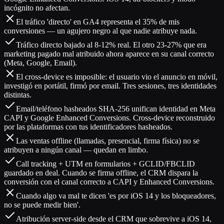
incógnito no afectan.
El tráfico 'directo' en GA4 representa el 35% de mis
conversiones — un agujero negro al que nadie atribuye nada.
Tráfico directo bajado al 8-12% real. El otro 23-27% que era
marketing pagado mal atribuido ahora aparece en su canal correcto
(Meta, Google, Email).
El cross-device es imposible: el usuario vio el anuncio en móvil,
investigó en portátil, firmó por email. Tres sesiones, tres identidades
distintas.
Email/teléfono hasheados SHA-256 unifican identidad en Meta
CAPI y Google Enhanced Conversions. Cross-device reconstruido
por las plataformas con tus identificadores hasheados.
Las ventas offline (llamadas, presencial, firma física) no se
atribuyen a ningún canal — quedan en limbo.
Call tracking + UTM en formularios + GCLID/FBCLID
guardado en deal. Cuando se firma offline, el CRM dispara la
conversión con el canal correcto a CAPI y Enhanced Conversions.
Cuando algo va mal te dicen 'es por iOS 14 y los bloqueadores,
no se puede medir bien'.
Atribución server-side desde el CRM que sobrevive a iOS 14,