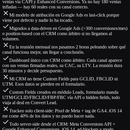
ventas vía CAPI y Enhanced Conversions. Ya no hay 180 ventas
infladas — hay 60 reales con su canal correcto.
Mi modelo de atribución en Google Ads es last-click porque
viene por defecto y nadie lo ha tocado.
Migrados a data-driven en Google Ads (>300 conversiones/mes)
o position-based con el CRM como árbitro si no llegamos al
volumen.
En la reunión mensual nos pasamos 2 horas peleando sobre qué
canal funciona mejor, sin llegar a conclusión.
Dashboard único con CRM como árbitro. Cada canal aparece
con sus ventas firmadas reales, su CAC, su LTV. La reunión dura
30 minutos y decide presupuesto.
Mi CRM no tiene Custom Fields para GCLID, FBCLID ni
UTM. Esos datos se pierden en el formulario.
Custom Fields creados en módulo Leads, formulario manda
UTM/GCLID/FBCLID/FBP/FBC vía API o hidden fields, todo
viaja al deal en Convert Lead.
Trackeo solo client-side: Pixel de Meta + tag de GA4. iOS 14
me come 40% de los datos y no puedo hacer nada.
Todo server-side desde el CRM: Meta Conversions API +
Google Enhanced Conversions. iOS 14, ad-blockers y modo