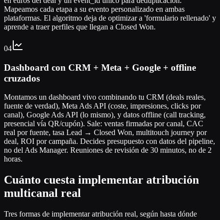
en euros del deal y un event_id único para deduplicación.
Mapeamos cada etapa a su evento personalizado en ambas
plataformas. El algoritmo deja de optimizar a 'formulario rellenado' y
aprende a traer perfiles que llegan a Closed Won.
04
Dashboard con CRM + Meta + Google + offline
cruzados
Montamos un dashboard vivo combinando tu CRM (deals reales,
fuente de verdad), Meta Ads API (coste, impresiones, clicks por
canal), Google Ads API (lo mismo), y datos offline (call tracking,
presencial vía QR/cupón). Sale: ventas firmadas por canal, CAC
real por fuente, tasa Lead → Closed Won, multitouch journey por
deal, ROI por campaña. Decides presupuesto con datos del pipeline,
no del Ads Manager. Reuniones de revisión de 30 minutos, no de 2
horas.
Cuánto cuesta implementar atribución
multicanal real
Tres formas de implementar atribución real, según hasta dónde