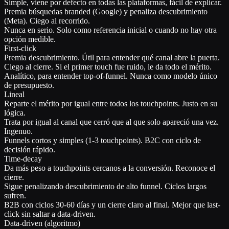
Simple, viene por defecto en todas las plataformas, fácil de explicar.
Premia búsquedas branded (Google) y penaliza descubrimiento
(Meta). Ciego al recorrido.
Nunca en serio. Solo como referencia inicial o cuando no hay otra
opción medible.
First-click
Premia descubrimiento. Útil para entender qué canal abre la puerta.
Ciego al cierre. Si el primer touch fue ruido, le da todo el mérito.
Analítico, para entender top-of-funnel. Nunca como modelo único
de presupuesto.
Lineal
Reparte el mérito por igual entre todos los touchpoints. Justo en su
lógica.
Trata por igual al canal que cerró que al que solo apareció una vez.
Ingenuo.
Funnels cortos y simples (1-3 touchpoints). B2C con ciclo de
decisión rápido.
Time-decay
Da más peso a touchpoints cercanos a la conversión. Reconoce el
cierre.
Sigue penalizando descubrimiento de alto funnel. Ciclos largos
sufren.
B2B con ciclos 30-60 días y un cierre claro al final. Mejor que last-
click sin saltar a data-driven.
Data-driven (algoritmo)