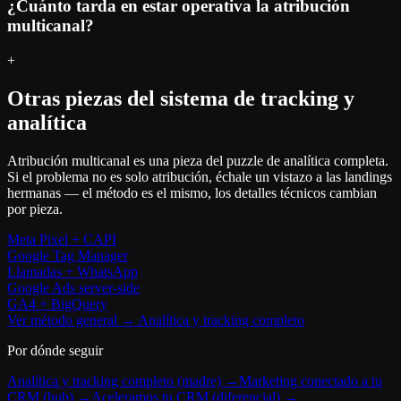
¿Cuánto tarda en estar operativa la atribución
multicanal?
+
Otras piezas del sistema de tracking y
analítica
Atribución multicanal es una pieza del puzzle de analítica completa.
Si el problema no es solo atribución, échale un vistazo a las landings
hermanas — el método es el mismo, los detalles técnicos cambian
por pieza.
Meta Pixel + CAPI
Google Tag Manager
Llamadas + WhatsApp
Google Ads server-side
GA4 + BigQuery
Ver método general → Analítica y tracking completo
Por dónde seguir
Analítica y tracking completo (madre) →
Marketing conectado a tu
CRM (hub) →
Aceleramos tu CRM (diferencial) →