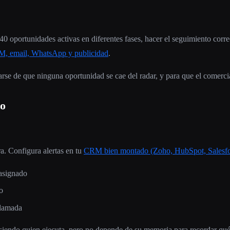
40 oportunidades activas en diferentes fases, hacer el seguimiento c
RM, email, WhatsApp y publicidad
.
rse de que ninguna oportunidad se cae del radar, y para que el comercia
to
a. Configura alertas en tu
CRM bien montado (Zoho, HubSpot, Salesf
 asignado
o
llamada
siendo quien ejecuta, pero no depende de su memoria para recordar qué 