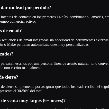
 dar un lead por perdido?
intentos de contacto en los primeros 14 días, combinando llamadas, ema
tiempo comercial activo.
s de email?
encias de email integradas sin necesidad de herramientas externas. 
n8n o Make permiten automatizaciones muy personalizadas.
izados?
ue parezcan escritos por una persona: línea de asunto natural, tono con
 de uno escrito manualmente.
e cierre?
de cierre simplemente por asegurar que todos los leads reciben el segui
resenta el 30-50% del total.
s de venta muy largos (6+ meses)?