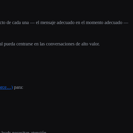
orrecto de cada una — el mensaje adecuado en el momento adecuado —
l pueda centrarse en las conversaciones de alto valor.
orce…)
para:
leads necesitan atención.